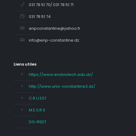
031 78 51 70/ 031 78 51 71
031 78 51 74
enpconstantine@yahoo.fr
info@enp-constantine.dz
Liens utiles
https://www.ensbiotech.edu.dz/
http://www.univ-constantine3.dz/
C.R.U.EST
M.E.S.R.S
DG-RSDT