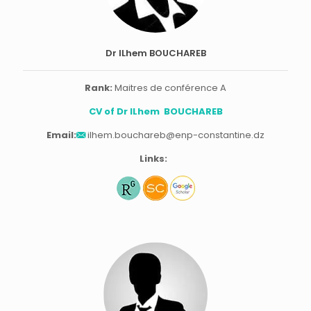
Dr ILhem BOUCHAREB
Rank:
Maitres de conférence A
CV of Dr ILhem BOUCHAREB
Email:
ilhem.bouchareb@enp-constantine.dz
Links: