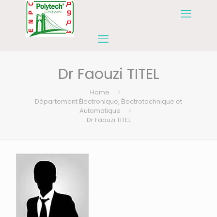
Dr Faouzi TITEL
Home
Département Électronique, Électrotechnique et
Automatique
Dr Faouzi TITEL