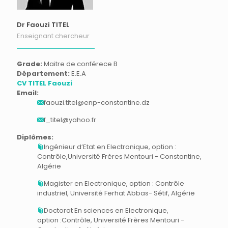
Dr Faouzi TITEL
Enseignant chercheur
Grade:
Maitre de conférece B
Département:
E.E.A
CV TITEL Faouzi
Email:
faouzi.titel@enp-constantine.dz
f_titel@yahoo.fr
Diplômes:
Ingénieur d’Etat en Electronique, option :
Contrôle,Université Frères Mentouri - Constantine,
Algérie
Magister en Electronique, option : Contrôle
industriel, Université Ferhat Abbas- Sétif, Algérie
Doctorat En sciences en Electronique,
option :Contrôle, Université Frères Mentouri -