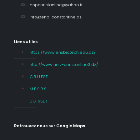
enpconstantine@yahoo.fr
info@enp-constantine.dz
Liens utiles
https://www.ensbiotech.edu.dz/
http://www.univ-constantine3.dz/
C.R.U.EST
M.E.S.R.S
DG-RSDT
Retrouvez nous sur Google Maps