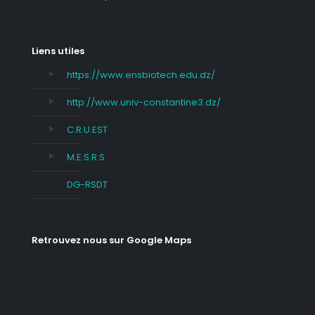
Liens utiles
https://www.ensbiotech.edu.dz/
http://www.univ-constantine3.dz/
C.R.U.EST
M.E.S.R.S
DG-RSDT
Retrouvez nous sur Google Maps