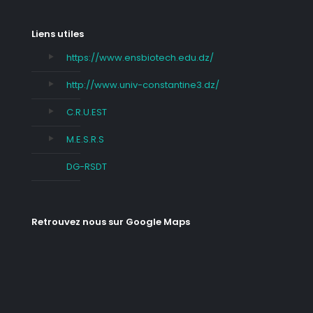
Liens utiles
https://www.ensbiotech.edu.dz/
http://www.univ-constantine3.dz/
C.R.U.EST
M.E.S.R.S
DG-RSDT
Retrouvez nous sur Google Maps