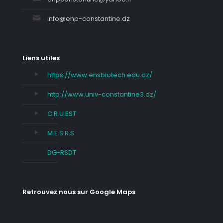
info@enp-constantine.dz
Liens utiles
https://www.ensbiotech.edu.dz/
http://www.univ-constantine3.dz/
C.R.U.EST
M.E.S.R.S
DG-RSDT
Retrouvez nous sur Google Maps