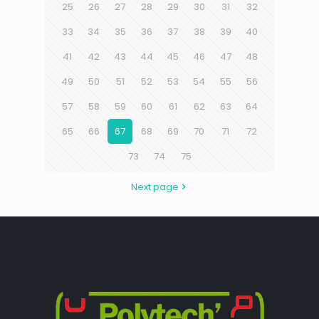
25
26
27
28
29
30
31
32
33
34
35
36
37
38
39
40
41
42
43
44
45
46
47
48
49
50
51
52
53
54
55
56
57
58
59
60
61
62
63
64
65
66
67
68
69
70
71
72
73
74
75
Next page