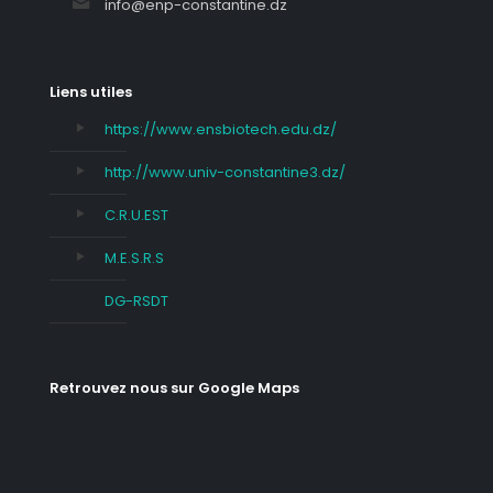
info@enp-constantine.dz
Liens utiles
https://www.ensbiotech.edu.dz/
http://www.univ-constantine3.dz/
C.R.U.EST
M.E.S.R.S
DG-RSDT
Retrouvez nous sur Google Maps