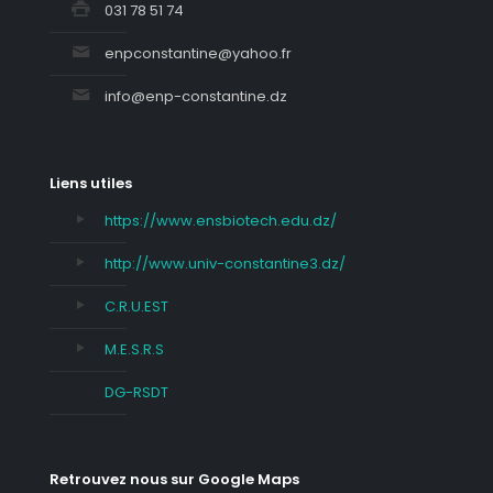
031 78 51 74
enpconstantine@yahoo.fr
info@enp-constantine.dz
Liens utiles
https://www.ensbiotech.edu.dz/
http://www.univ-constantine3.dz/
C.R.U.EST
M.E.S.R.S
DG-RSDT
Retrouvez nous sur Google Maps