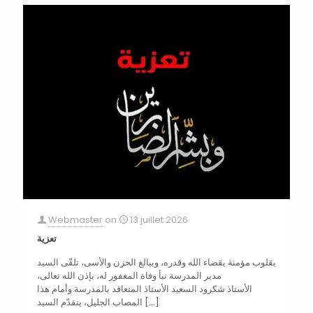
Webmaster
on
13 juillet 2026
تعزية
بقلوب مؤمنة بقضاء الله وقدره، وببالغ الحزن والأسى، تلقّى السيد
مدير المدرسة نبأ وفاة المغفور له، بإذن الله تعالى،
الأستاذ شكرود السعيد الأستاذ المتعاقد بالمدرسة وأمام هذا
المصاب الجليل، يتقدّم السيد
[…]