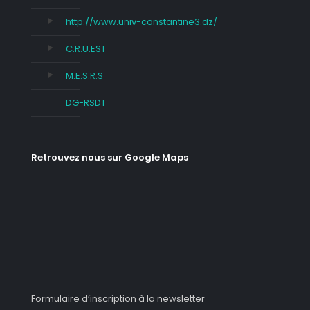
http://www.univ-constantine3.dz/
C.R.U.EST
M.E.S.R.S
DG-RSDT
Retrouvez nous sur Google Maps
Formulaire d’inscription à la newsletter