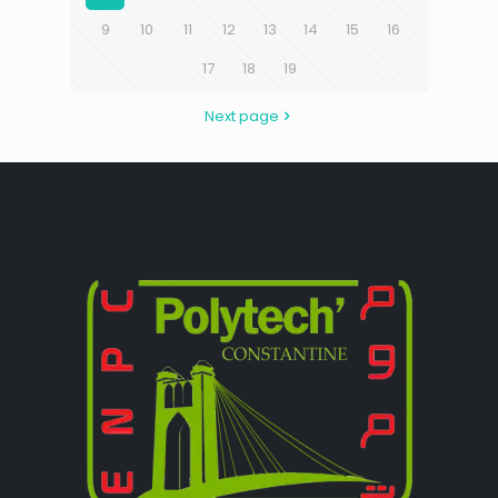
9
10
11
12
13
14
15
16
17
18
19
Next page