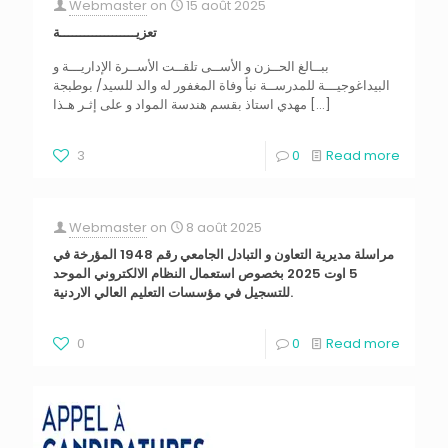
Webmaster
on
15 août 2025
تعزيـــــــــــــــــــة
ببــالغ الحــزن و الأســى تلقــت الأســرة الإداريـــة و
البيداغوجيـــة للمدرســة نبأ وفاة المغفور له والد للسيد/ بوطبجة
مهدي استاذ بقسم هندسة المواد و على إثـر هـذا
[…]
3
0
Read more
Webmaster
on
8 août 2025
مراسلة مديرية التعاون و التبادل الجامعي رقم 1948 المؤرخة في
5 اوت 2025 بخصوص استعمال النظام الالكتروني الموحد
للتسجيل في مؤسسات التعليم العالي الاردنية.
0
0
Read more