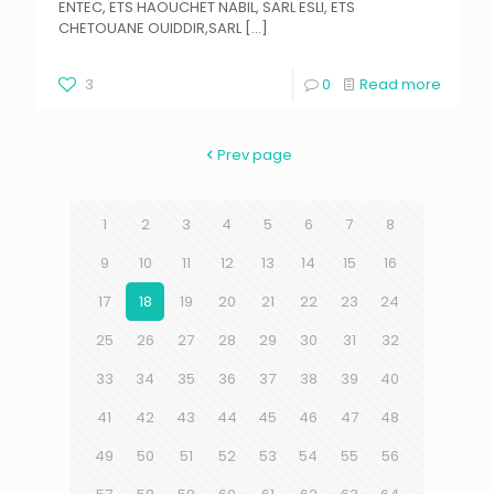
ENTEC, ETS HAOUCHET NABIL, SARL ESLI, ETS
CHETOUANE OUIDDIR,SARL
[…]
3
0
Read more
Prev page
1
2
3
4
5
6
7
8
9
10
11
12
13
14
15
16
17
18
19
20
21
22
23
24
25
26
27
28
29
30
31
32
33
34
35
36
37
38
39
40
41
42
43
44
45
46
47
48
49
50
51
52
53
54
55
56