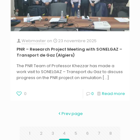
Webmaster
on
23 novembre 2025
PNR – Research Project Meeting with SONELGAZ –
Transport de Gaz (Algiers)
The PNR Team of Professor Khezzar has made a
work visit to SONELGAZ – Transport du Gaz to discuss
progress on the PNR project on simulation
[…]
0
0
Read more
Prev page
1
2
3
4
5
6
7
8