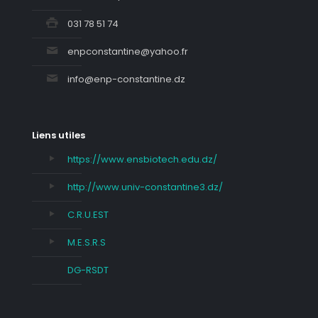
031 78 51 74
enpconstantine@yahoo.fr
info@enp-constantine.dz
Liens utiles
https://www.ensbiotech.edu.dz/
http://www.univ-constantine3.dz/
C.R.U.EST
M.E.S.R.S
DG-RSDT