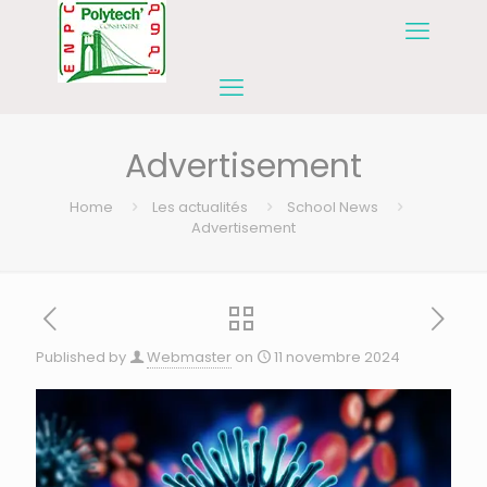
Advertisement
Home
Les actualités
School News
Advertisement
Published by
Webmaster
on
11 novembre 2024