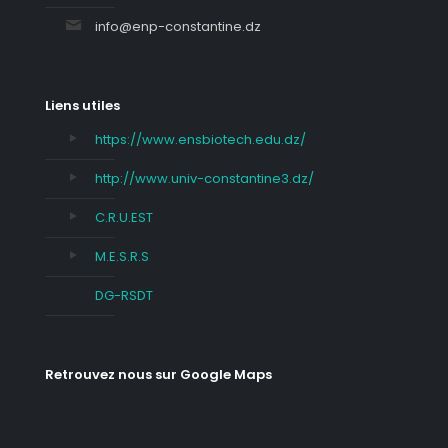
info@enp-constantine.dz
Liens utiles
https://www.ensbiotech.edu.dz/
http://www.univ-constantine3.dz/
C.R.U.EST
M.E.S.R.S
DG-RSDT
Retrouvez nous sur Google Maps