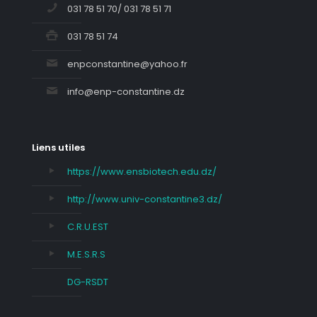
031 78 51 70/ 031 78 51 71
031 78 51 74
enpconstantine@yahoo.fr
info@enp-constantine.dz
Liens utiles
https://www.ensbiotech.edu.dz/
http://www.univ-constantine3.dz/
C.R.U.EST
M.E.S.R.S
DG-RSDT