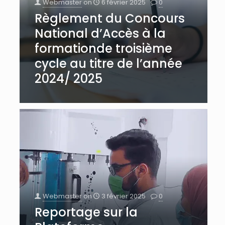
Webmaster
on
6 février 2025
0
Règlement du Concours
National d’Accès à la
formationde troisième
cycle au titre de l’année
2024/ 2025
Webmaster
on
3 février 2025
0
Reportage sur la