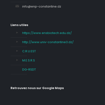
info@enp-constantine.dz
Liens utiles
https://www.ensbiotech.edu.dz/
http://www.univ-constantine3.dz/
C.R.U.EST
M.E.S.R.S
DG-RSDT
Retrouvez nous sur Google Maps