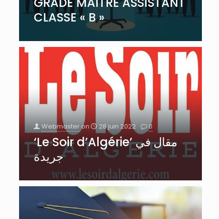
GRADE MAITRE ASSISTANT
CLASSE « B »
Webmaster
on
28 juin 2022
0
‘Le Soir d’Algérie’ مقال في
جريدة