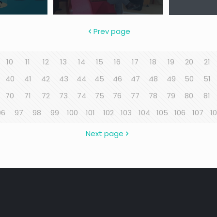
Prev page
10
11
12
13
14
15
16
17
18
19
20
21
40
41
42
43
44
45
46
47
48
49
50
51
70
71
72
73
74
75
76
77
78
79
80
81
96
97
98
99
100
101
102
103
104
105
106
107
1
Next page