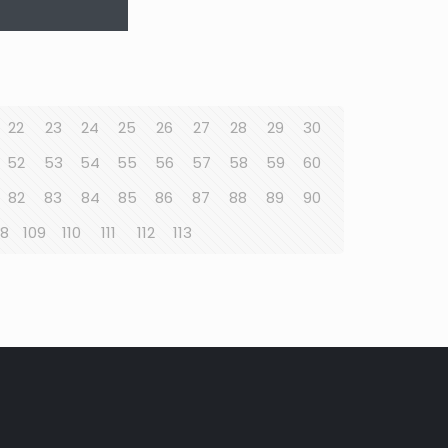
22
23
24
25
26
27
28
29
30
52
53
54
55
56
57
58
59
60
82
83
84
85
86
87
88
89
90
08
109
110
111
112
113