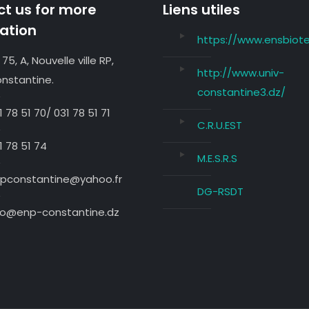
t us for more
Liens utiles
ation
https://www.ensbiote
 75, A, Nouvelle ville RP,
http://www.univ-
nstantine.
constantine3.dz/
1 78 51 70/ 031 78 51 71
C.R.U.EST
1 78 51 74
M.E.S.R.S
pconstantine@yahoo.fr
DG-RSDT
fo@enp-constantine.dz