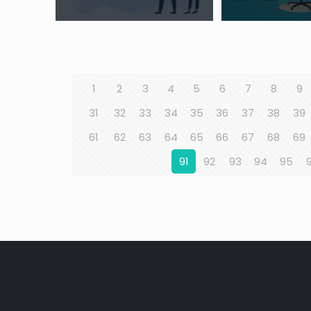
1
2
3
4
5
6
7
8
9
31
32
33
34
35
36
37
38
39
61
62
63
64
65
66
67
68
69
91
92
93
94
95