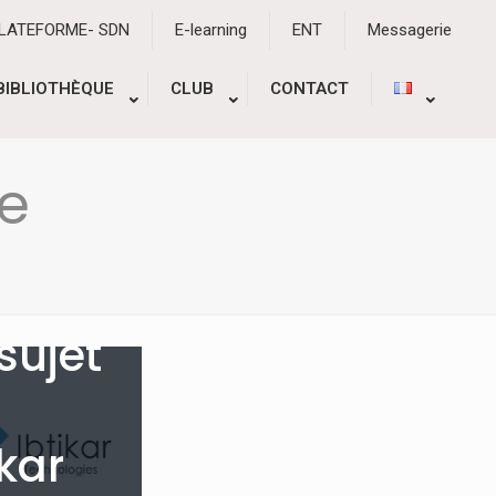
PLATEFORME- SDN
E-learning
ENT
Messagerie
BIBLIOTHÈQUE
CLUB
CONTACT
le
aster
on
re 2021
0
sujet
ikar