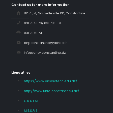
Contact us for more information
BP 75, A, Nouvelle ville RP, Constantine.
031 78 51 70/ 031 78 51 71
031 78 51 74
enpconstantine@yahoo.fr
info@enp-constantine.dz
Liens utiles
https://www.ensbiotech.edu.dz/
http://www.univ-constantine3.dz/
C.R.U.EST
M.E.S.R.S