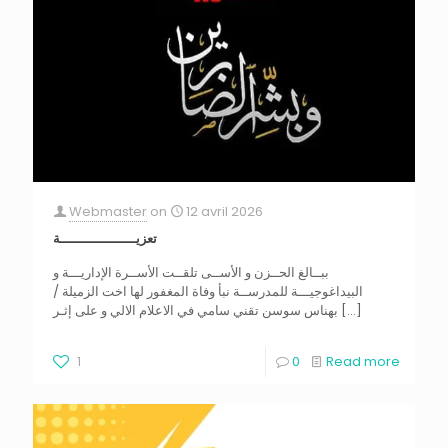
Webmaster
on
12 avril 2026
تعزيـــــــــــــــــــة
ببــالغ الحــزن و الأســى تلقــت الأســرة الإداريـــة و
البيداغوجيـــة للمدرســة نبأ وفاة المغفور لها اخت الزميلة /
بهناس سوسن تقني سامي في الاعلام الالي و على إثـر
[…]
1
0
Read more