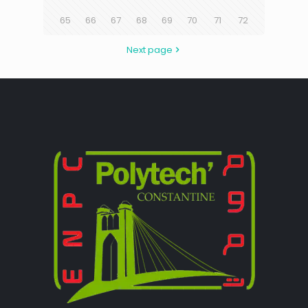
65
66
67
68
69
70
71
72
Next page