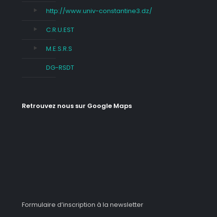
http://www.univ-constantine3.dz/
C.R.U.EST
M.E.S.R.S
DG-RSDT
Retrouvez nous sur Google Maps
Formulaire d’inscription à la newsletter