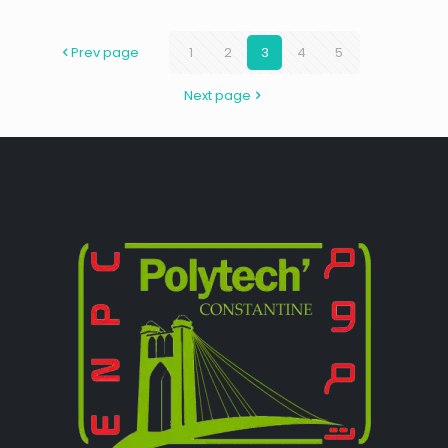
Prev page
1
2
3
4
5
Next page