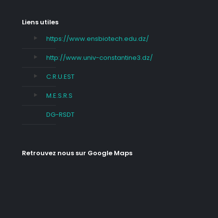
Liens utiles
https://www.ensbiotech.edu.dz/
http://www.univ-constantine3.dz/
C.R.U.EST
M.E.S.R.S
DG-RSDT
Retrouvez nous sur Google Maps