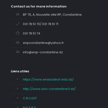
Contact us for more information
BP 75, A, Nouvelle ville RP, Constantine.
031 78 51 70/ 031 78 51 71
031 78 51 74
enpconstantine@yahoo.fr
info@enp-constantine.dz
Liens utiles
https://www.ensbiotech.edu.dz/
http://www.univ-constantine3.dz/
C.R.U.EST
M.E.S.R.S