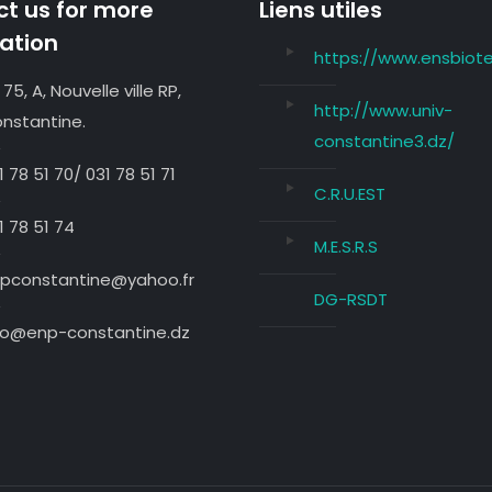
t us for more
Liens utiles
ation
https://www.ensbiote
 75, A, Nouvelle ville RP,
http://www.univ-
nstantine.
constantine3.dz/
1 78 51 70/ 031 78 51 71
C.R.U.EST
1 78 51 74
M.E.S.R.S
pconstantine@yahoo.fr
DG-RSDT
fo@enp-constantine.dz