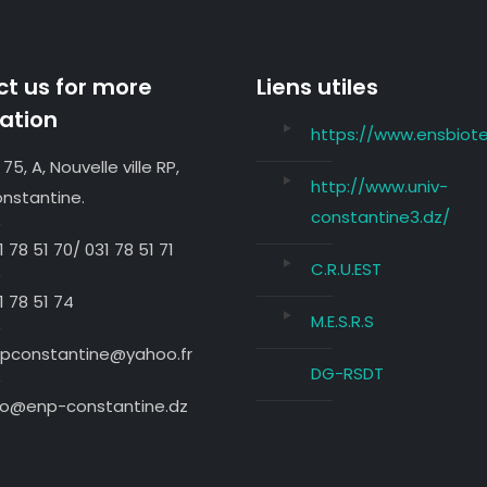
t us for more
Liens utiles
ation
https://www.ensbiote
 75, A, Nouvelle ville RP,
http://www.univ-
nstantine.
constantine3.dz/
1 78 51 70/ 031 78 51 71
C.R.U.EST
1 78 51 74
M.E.S.R.S
pconstantine@yahoo.fr
DG-RSDT
fo@enp-constantine.dz