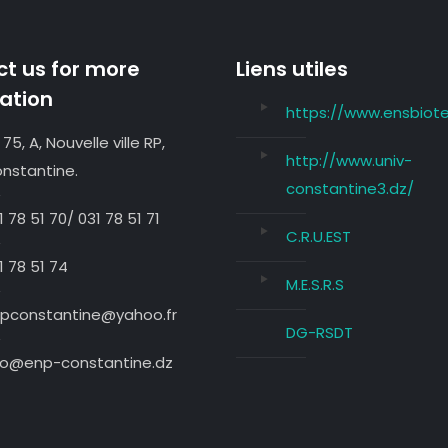
t us for more
Liens utiles
ation
https://www.ensbiote
 75, A, Nouvelle ville RP,
http://www.univ-
nstantine.
constantine3.dz/
1 78 51 70/ 031 78 51 71
C.R.U.EST
1 78 51 74
M.E.S.R.S
pconstantine@yahoo.fr
DG-RSDT
fo@enp-constantine.dz