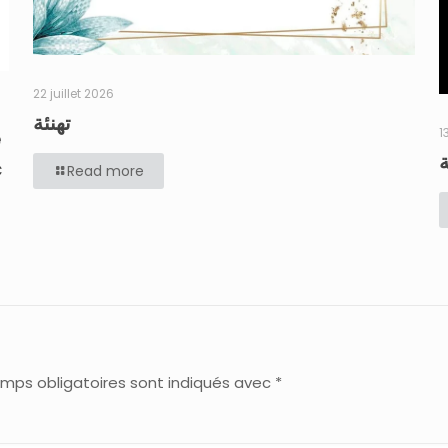
22 juillet 2026
تهنئة
1
e
c
Read more
mps obligatoires sont indiqués avec
*