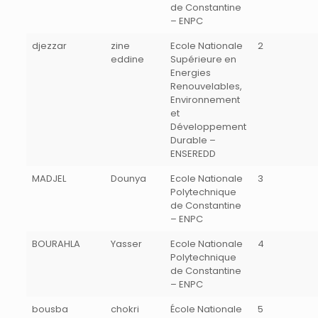
de Constantine
– ENPC
djezzar
zine
Ecole Nationale
2
eddine
Supérieure en
Energies
Renouvelables,
Environnement
et
Développement
Durable –
ENSEREDD
MADJEL
Dounya
Ecole Nationale
3
Polytechnique
de Constantine
– ENPC
BOURAHLA
Yasser
Ecole Nationale
4
Polytechnique
de Constantine
– ENPC
bousba
chokri
École Nationale
5