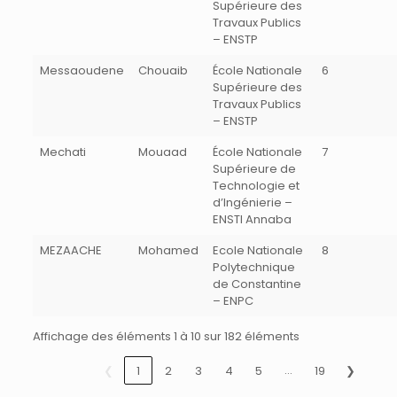
Supérieure des
Travaux Publics
– ENSTP
Messaoudene
Chouaib
École Nationale
6
Supérieure des
Travaux Publics
– ENSTP
Mechati
Mouaad
École Nationale
7
Supérieure de
Technologie et
d’Ingénierie –
ENSTI Annaba
MEZAACHE
Mohamed
Ecole Nationale
8
Polytechnique
de Constantine
– ENPC
Affichage des éléments 1 à 10 sur 182 éléments
…
❮
1
2
3
4
5
19
❯