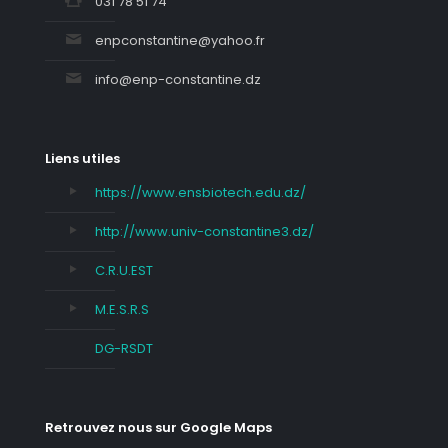
031 78 51 74
enpconstantine@yahoo.fr
info@enp-constantine.dz
Liens utiles
https://www.ensbiotech.edu.dz/
http://www.univ-constantine3.dz/
C.R.U.EST
M.E.S.R.S
DG-RSDT
Retrouvez nous sur Google Maps