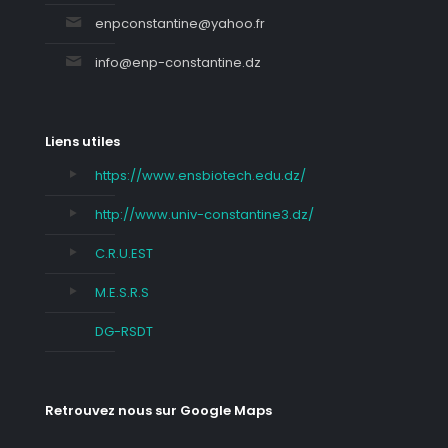
enpconstantine@yahoo.fr
info@enp-constantine.dz
Liens utiles
https://www.ensbiotech.edu.dz/
http://www.univ-constantine3.dz/
C.R.U.EST
M.E.S.R.S
DG-RSDT
Retrouvez nous sur Google Maps