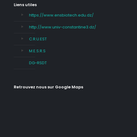
Liens utiles
https://www.ensbiotech.edu.dz/
http://www.univ-constantine3.dz/
C.R.U.EST
M.E.S.R.S
DG-RSDT
Retrouvez nous sur Google Maps