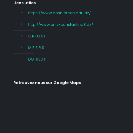
Liens utiles
https://www.ensbiotech.edu.dz/
http://www.univ-constantine3.dz/
C.R.U.EST
M.E.S.R.S
DG-RSDT
Retrouvez nous sur Google Maps