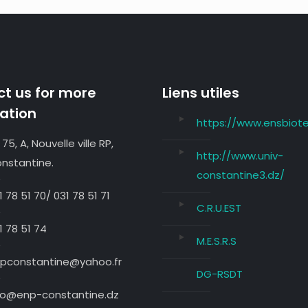
t us for more
Liens utiles
ation
https://www.ensbiote
 75, A, Nouvelle ville RP,
http://www.univ-
nstantine.
constantine3.dz/
1 78 51 70/ 031 78 51 71
C.R.U.EST
1 78 51 74
M.E.S.R.S
pconstantine@yahoo.fr
DG-RSDT
fo@enp-constantine.dz