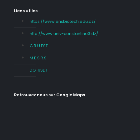
Liens utiles
https://www.ensbiotech.edu.dz/
http://www.univ-constantine3.dz/
C.R.U.EST
M.E.S.R.S
DG-RSDT
Retrouvez nous sur Google Maps