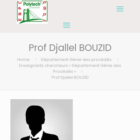
Prof Djallel BOUZID
Home
Département Génie des procédés
Enseignants chercheurs « Département Génie des
Procédés »
Prof Djallel BOUZID