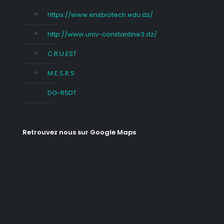
https://www.ensbiotech.edu.dz/
http://www.univ-constantine3.dz/
C.R.U.EST
M.E.S.R.S
DG-RSDT
Retrouvez nous sur Google Maps