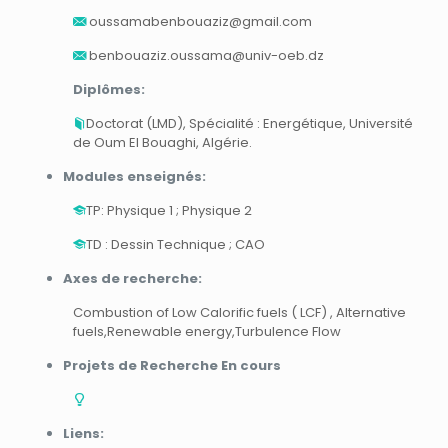
oussamabenbouaziz@gmail.com
benbouaziz.oussama@univ-oeb.dz
Diplômes:
Doctorat (LMD), Spécialité : Energétique, Université
de Oum El Bouaghi, Algérie.
Modules enseignés:
TP: Physique 1 ; Physique 2
TD : Dessin Technique ; CAO
Axes de recherche:
Combustion of Low Calorific fuels ( LCF) , Alternative
fuels,Renewable energy,Turbulence Flow
Projets de Recherche En cours
Liens: