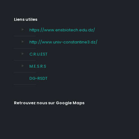
Liens utiles
https://www.ensbiotech.edu.dz/
http://www.univ-constantine3.dz/
C.R.U.EST
M.E.S.R.S
DG-RSDT
Retrouvez nous sur Google Maps