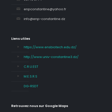
enpconstantine@yahoo.fr
info@enp-constantine.dz
Liens utiles
https://www.ensbiotech.edu.dz/
http://www.univ-constantine3.dz/
C.R.U.EST
M.E.S.R.S
DG-RSDT
Retrouvez nous sur Google Maps