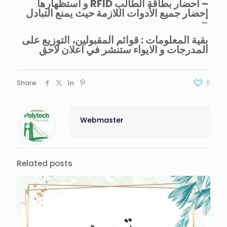
و استظهارها RFID احضار بطاقة الطالب –
إحضار جميع الأدوات اللازمة حيث يمنع التبادل
–
بقية المعلومات : قوائم المقبولين، التوزيع على
المدرجات و الايواء ستنشر في اعلان لاحق
Share
0
Webmaster
Related posts