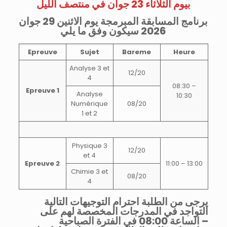
بيوم الثلاثاء 23 جوان في منتصف الليل
برنامج المسابقة المبرمجة يوم الاثنين 29 جوان
2026 سيكون وفق ما يلي
Epreuve
Sujet
Bareme
Heure
Analyse 3 et
12/20
4
08:30 –
Epreuve 1
Analyse
10:30
Numérique
08/20
1 et 2
Physique 3
12/20
et 4
Epreuve 2
11:00 – 13:00
Chimie 3 et
08/20
4
يرجى من الطلبة احترام التوجيهات التالية
التواجد في المدرجات المخصصة لهم على
الساعة 08:00 في الفترة الصباحية –