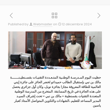
Published by
Webmaster
on
12 décembre 2024
حظيت اليوم المـدرسـة الوطنـية المتـعـددة التقنيـات بقسـنطيـنـــــــة
مالك بن نبي بإستقبال الطالب
حميداتو لخضر
الحائز على جائزة إيني
العالمية للطاقة المعروفة مجازا بجائزة نوبل، وكان أول جزائري يحصل
على هذه الجائزة في تاريخ المسابقة. المتخرج من المدرسة الوطنية
المتعددة التقنيات بقسنطينة « مالك بن نبي » تحت إشراف السيـد
المدير المساعد للتعليم ،الشهادات والتكوين المتواصل
الأستاذ كعبار
ياسين