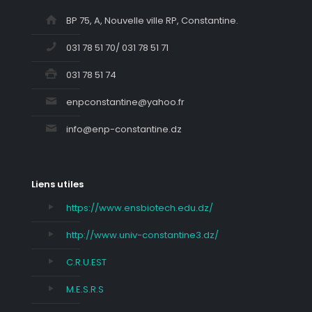
BP 75, A, Nouvelle ville RP, Constantine.
031 78 51 70/ 031 78 51 71
031 78 51 74
enpconstantine@yahoo.fr
info@enp-constantine.dz
Liens utiles
https://www.ensbiotech.edu.dz/
http://www.univ-constantine3.dz/
C.R.U.EST
M.E.S.R.S