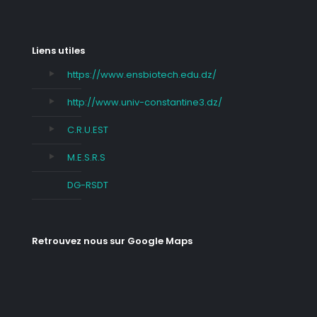
Liens utiles
https://www.ensbiotech.edu.dz/
http://www.univ-constantine3.dz/
C.R.U.EST
M.E.S.R.S
DG-RSDT
Retrouvez nous sur Google Maps