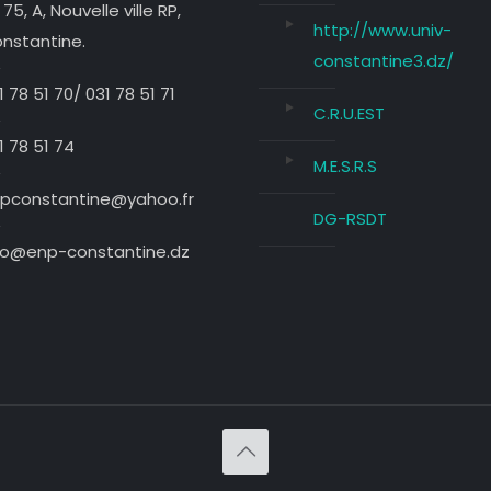
 75, A, Nouvelle ville RP,
http://www.univ-
nstantine.
constantine3.dz/
1 78 51 70/ 031 78 51 71
C.R.U.EST
1 78 51 74
M.E.S.R.S
pconstantine@yahoo.fr
DG-RSDT
fo@enp-constantine.dz