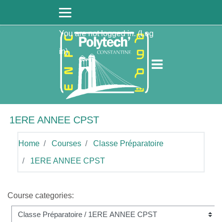
Skip to main content
You are not logged in. (
Log
in
)
1ERE ANNEE CPST
Home
Courses
Classe Préparatoire
1ERE ANNEE CPST
Course categories: