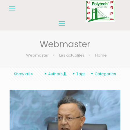
Webmaster
Webmaster
Les actualités
Home
Show all
Authors
Tags
Categories