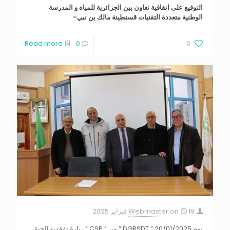
التوقيع على اتفاقية تعاون بين الجزائرية للمياه و المدرسة
الوطنية متعددة التقنيات قسنطينة مالك بن نبي–‎
Read more
0
0
19 فبراير 2025
on
Webmaster
يوم 20/01/2025 ” DGRSDT ” من ” CSP ” زيارة تفقدية للجنة