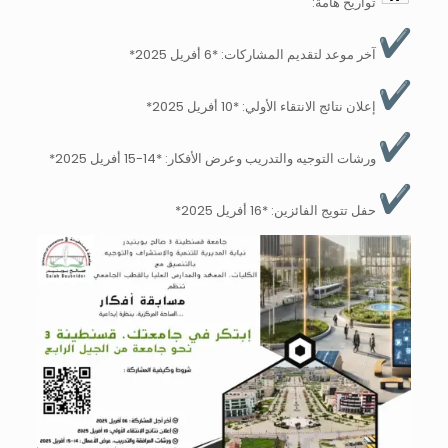
تواريخ هامة:
آخر موعد لتقديم المشاركات: *6 أفريل 2025*
إعلان نتائج الانتقاء الأولي: *10 أفريل 2025*
ورشات التوجيه والتدريب وعرض الأفكار: *14-15 أفريل 2025*
حفل تتويج الفائزين: *16 أفريل 2025*