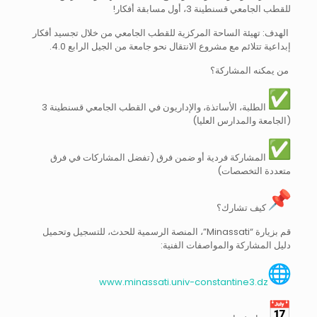
للقطب الجامعي قسنطينة 3، أول مسابقة أفكار!
الهدف: تهيئة الساحة المركزية للقطب الجامعي من خلال تجسيد أفكار
إبداعية تتلائم مع مشروع الانتقال نحو جامعة من الجيل الرابع 4.0.
من يمكنه المشاركة؟
الطلبة، الأساتذة، والإداريون في القطب الجامعي قسنطينة 3
(الجامعة والمدارس العليا)
المشاركة فردية أو ضمن فرق (تفضل المشاركات في فرق
متعددة التخصصات)
كيف تشارك؟
قم بزيارة “Minassati”، المنصة الرسمية للحدث، للتسجيل وتحميل
دليل المشاركة والمواصفات الفنية:
www.minassati.univ-constantine3.dz