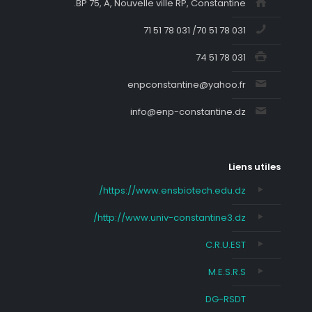
BP 75, A, Nouvelle ville RP, Constantine.
031 78 51 70/ 031 78 51 71
031 78 51 74
enpconstantine@yahoo.fr
info@enp-constantine.dz
Liens utiles
https://www.ensbiotech.edu.dz/
http://www.univ-constantine3.dz/
C.R.U.EST
M.E.S.R.S
DG-RSDT