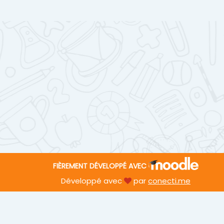
FIÈREMENT DÉVELOPPÉ AVEC
Développé avec
par
conecti.me